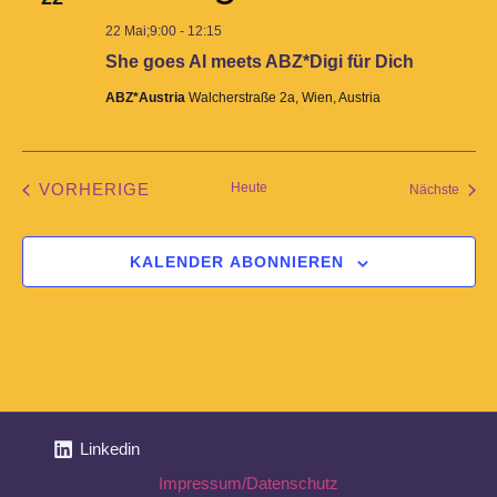
22 Mai;9:00
-
12:15
She goes AI meets ABZ*Digi für Dich
ABZ*Austria
Walcherstraße 2a, Wien, Austria
Heute
VORHERIGE
Veran
Nächste
VERANSTALTUNGEN
KALENDER ABONNIEREN
Linkedin
Impressum/Datenschutz