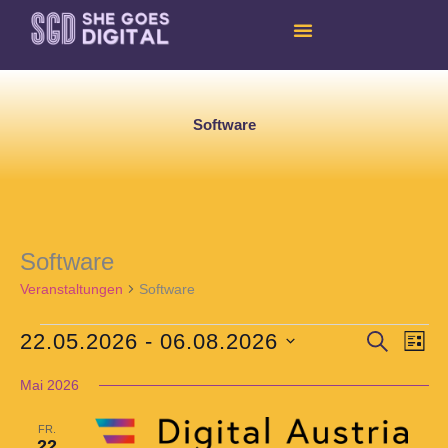
Skip
to
content
Software
Software
Veranstaltungen
Veranstaltungen
Software
22.05.2026
 - 
06.08.2026
Veranstaltun
Veran
SUCHE
LIST
Suche
Ansic
Datum
und
Navig
Mai 2026
wählen.
Ansichten,
Navigation
FR.
22