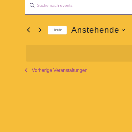
Bitte
Suche
Schlüsselwort
und
eingeben.
Ansichten,
Suche
Anstehende
Navigation
Heute
nach
Datum
Veranstaltungen
wählen.
Schlüsselwort.
Vorherige
Veranstaltungen