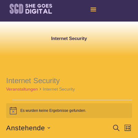
Skip
to
content
Internet Security
Internet Security
Veranstaltungen
Veranstaltungen
Internet Security
Es wurden keine Ergebnisse gefunden.
Notice
Anstehende
Veranstaltun
Veran
SUCHE
LIST
Suche
Ansic
Datum