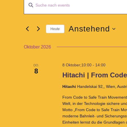
Bitte
Suche
Schlüsselwort
und
eingeben.
Ansichten,
Suche
Anstehend
Navigation
Heute
nach
Datum
Veranstaltungen
wählen.
Schlüsselwort.
Oktober 2026
8 Oktober;10:00
-
14:00
DO.
8
Hitachi | From Cod
Hitachi
Handelskai 92,, Wien, Austr
From Code to Safe Train Movement 
Welt, in der Technologie sichere u
Motto „From Code to Safe Train Mov
moderne Bahnleit- und Sicherungssy
Einheiten lernst du die Grundlagen 